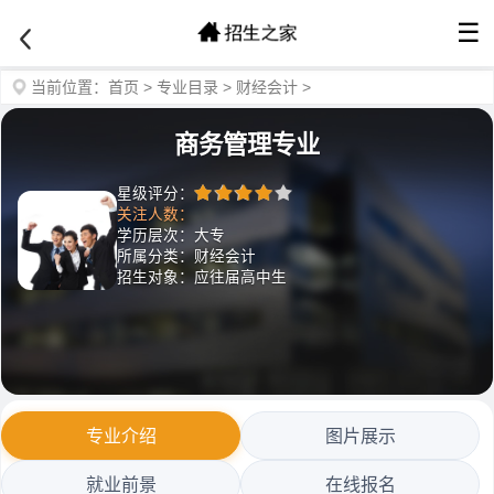
☰
当前位置：
首页
>
专业目录
>
财经会计
>
商务管理专业
星级评分：
关注人数：
学历层次：大专
所属分类：财经会计
招生对象：应往届高中生
专业介绍
图片展示
就业前景
在线报名