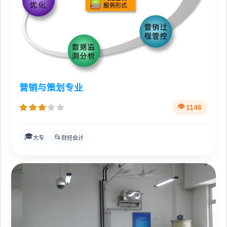
营销与策划专业
1146
🎓
📂
大专
财经会计