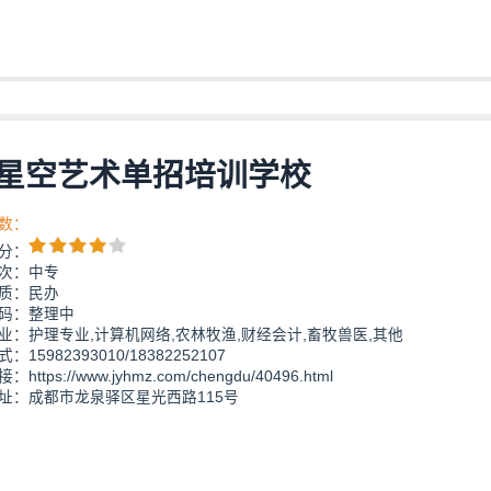
星空艺术单招培训学校
数：
分：
次：中专
质：民办
码：整理中
业：护理专业,计算机网络,农林牧渔,财经会计,畜牧兽医,其他
：15982393010/18382252107
https://www.jyhmz.com/chengdu/40496.html
址：成都市龙泉驿区星光西路115号