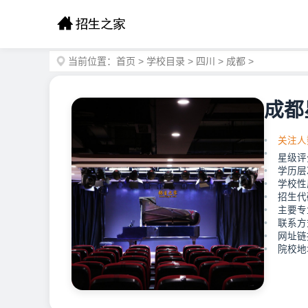
当前位置：
首页
>
学校目录
>
四川
>
成都
>
成都
关注人
星级评
学历层
学校性
招生代
主要专
联系方式
网址链接：
院校地