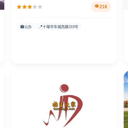
216
🏫
📍
公办
十堰市车城西路319号