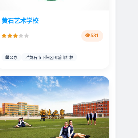
黄石艺术学校
531
🏫
📍
公办
黄石市下陆区团城山桂林