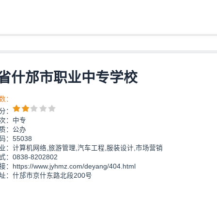
省什邡市职业中专学校
数：
分：
次：中专
质：公办
：55038
业：计算机网络,旅游管理,汽车工程,服装设计,市场营销
：0838-8202802
https://www.jyhmz.com/deyang/404.html
址：什邡市京什东路北段200号