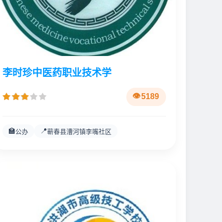
李时珍中医药职业技术学
5189
🏫
📍
公办
蕲春县漕河镇李嘴社区