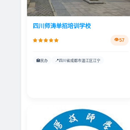
四川师涛单招培训学校
57
🏫
📍
民办
四川省成都市温江区江宁