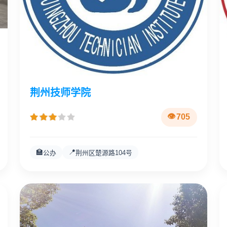
荆州技师学院
705
🏫
📍
公办
荆州区楚源路104号