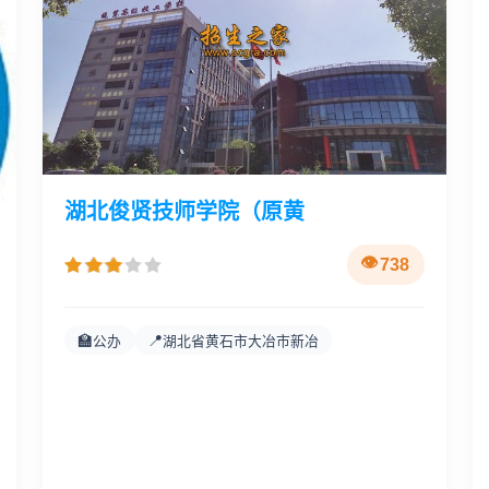
湖北俊贤技师学院（原黄
738
🏫
📍
公办
湖北省黄石市大冶市新冶