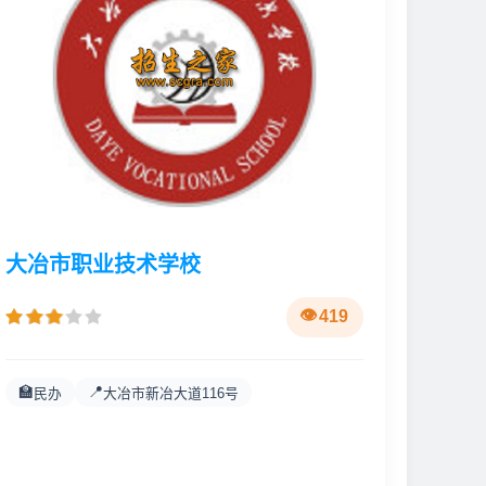
大冶市职业技术学校
419
🏫
📍
民办
大冶市新冶大道116号