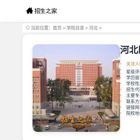
当前位置：
首页
>
学校目录
>
河北
>
河北
关注人
星级评
学历层
学校性
招生代码
主要专
联系方式
链接网址：
院校地