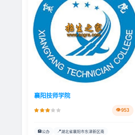
襄阳技师学院
953
🏫
📍
公办
湖北省襄阳市东津新区南