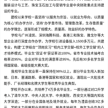
服装设计与工艺、珠宝玉石加工与营销专业是中央财政重点支持建
设的专业。
建校以来学校一直坚持“以服务为宗旨、以就业为导向、以质量
为核心”的办学方针，坚持“办学靠市场，管理靠改革，生存靠质量”
的办学理念，逐渐形成了规模大、质量高、效益好的办学特色。
学校与广州凌凯、深圳海腾科技、香港三和珠宝、雅戈尔等大
型企业进行深度合作办学，为学校引进设备投入1500多万元，共建
专业，构建“工学结合”“顶岗实习”“校内工学交替+校外工学交替”的人
才培养模式。毕业生“双证书”获证率达100%，省市专业技术抽考合
格率达95%，企业对毕业生的满意率达95%，先后有30多名学生获
得国家级、省级技能大赛大奖。
我校毕业生就业率一直保持在98%以上，部分毕业生闯入新加
坡、日本、塞浦路斯、香港等国家和地区就业，涌现出一大批技术
能手、厂长经理和名牌大学生等优秀毕业生典型。
学校开办以来，共培养了4万多名毕业生，一部分通过对口升学
考入了清华大学、中央人民大学、中央美院、西安交大等国内知名
大学深造；一部分在全国各地及境外就业，每年为澧县创收3亿多
元。学校大力开展职业技能培训，服务本地经济，每年为全县各行