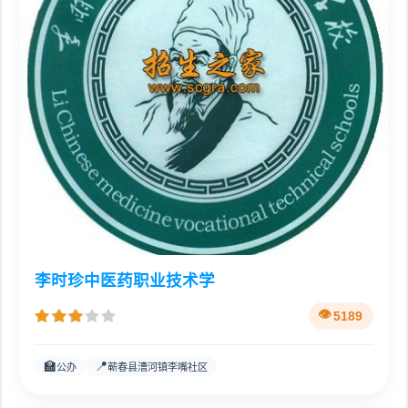
李时珍中医药职业技术学
5189
🏫
📍
公办
蕲春县漕河镇李嘴社区