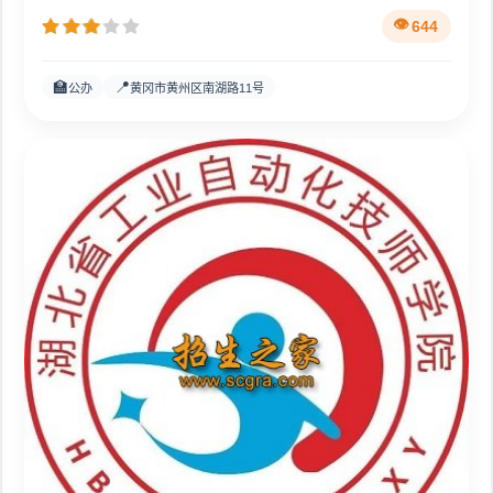
644
🏫
📍
公办
黄冈市黄州区南湖路11号