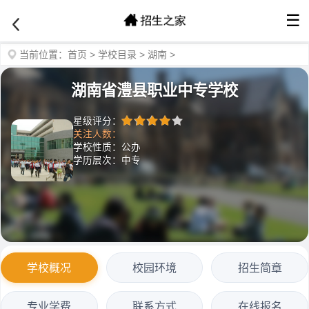
☰
当前位置：
首页
>
学校目录
>
湖南
>
湖南省澧县职业中专学校
星级评分：
关注人数：
学校性质：公办
学历层次：中专
学校概况
校园环境
招生简章
专业学费
联系方式
在线报名