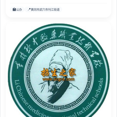
🏫
📍
公办
黄冈市武穴市刊江街道