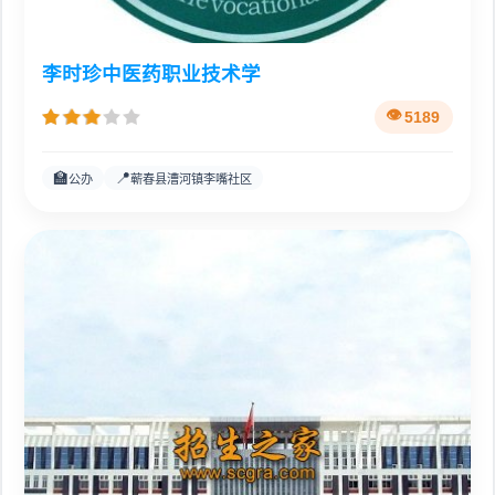
李时珍中医药职业技术学
5189
🏫
📍
公办
蕲春县漕河镇李嘴社区