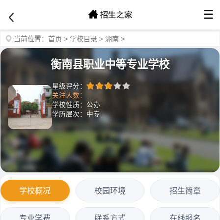
☰
当前位置：
首页
>
学校目录
>
湖南
>
衡南县职业中等专业学校
星级评分：
关注人数：
学校性质：公办
学历层次：中专
学校概况
校园环境
招生简章
专业学费
联系方式
在线报名