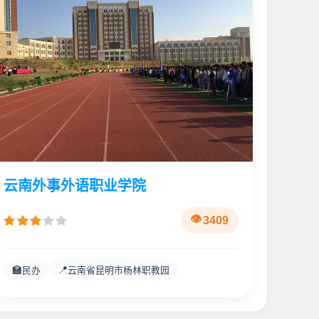
云南外事外语职业学院
3409
🏫
📍
民办
云南省昆明市杨林职教园