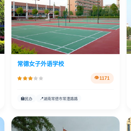
常德女子外语学校
1171
🏫
📍
民办
湖南常德市常澧路路