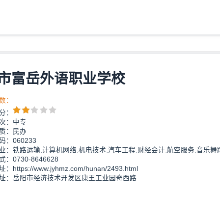
市富岳外语职业学校
数：
分：
次：中专
质：民办
：060233
业：铁路运输,计算机网络,机电技术,汽车工程,财经会计,航空服务,音乐舞
：0730-8646628
https://www.jyhmz.com/hunan/2493.html
址：岳阳市经济技术开发区康王工业园奇西路