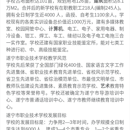
学校占地面积达101亩，规划用地126亩，
建筑
面积达6.1
万M2。合并后的新学校有在职教职工218人(编制245人)。
拥有全日制学生近4000 人，函授、自考生1100余人。学
校现有的各类实训设备总价值近1000万元，建有多媒体教
室、校园网管中心、
计算机
、电工、电子、家用电器、制
冷设备、钳工、焊工、车工、缝纫以及电子电工电拖三合
一实作室。学校还建有国家职业技能鉴定所，能对七类工
种进行初、中、高级技能鉴定。
遂宁市职业技术学校教学风范
学校先后荣获了全国部门绿化400佳、国家语言文字工作
先进集体、省职业技术教育先进单位、省校风示范学校、
省卫生先进单位、省综治模范单位、市最佳文明单位、市
教师队伍建设先进集体、素质教育示范学校、
艺术
教育特
色学校等荣誉称号。学校还被确定为遂宁市导游培训中
心、遂宁市普通话培训中心、遂宁市教师继续教育培训中
心。
遂宁市职业技术学校发展目标
学校的发展目标是：力争用2—3年时间，办学规摸全日制
学生达到6000人，建成3—4个市重专业，1—2个省重专