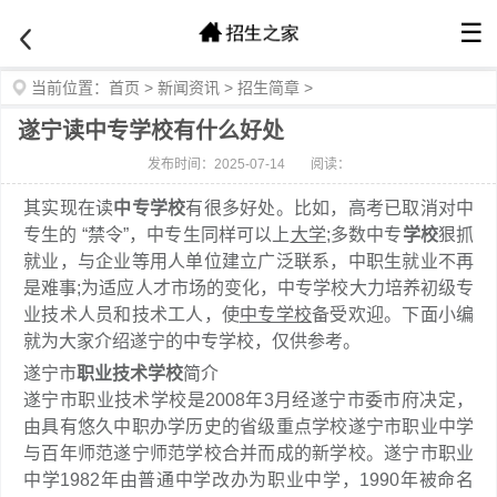
☰
当前位置：
首页
>
新闻资讯
>
招生简章
>
遂宁读中专学校有什么好处
发布时间：2025-07-14
阅读：
其实现在读
中专学校
有很多好处。比如，高考已取消对中
专生的 “禁令”，中专生同样可以上
大学
;多数中专
学校
狠抓
就业，与企业等用人单位建立广泛联系，中职生就业不再
是难事;为适应人才市场的变化，中专学校大力培养初级专
业技术人员和技术工人，使
中专学校
备受欢迎。下面小编
就为大家介绍遂宁的中专学校，仅供参考。
遂宁市
职业技术学校
简介
遂宁市职业技术学校是2008年3月经遂宁市委市府决定，
由具有悠久中职办学历史的省级重点学校遂宁市职业中学
与百年师范遂宁师范学校合并而成的新学校。遂宁市职业
中学1982年由普通中学改办为职业中学，1990年被命名