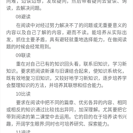
问难，边读边想，发现疑问，然后带着疑问去查读、询
读，去解决问题。
08避读
在阅读中对经过努力解决不了的问题或无重要意义的
内容以及自己了解的内容，避而不读。能培养从实际出
发，抓住主要矛盾，具有避轻就重地选择能力，在做阅读
题的时候会经常用到。
09联读
重在对自己已有的知识回头看，联系旧知识，学习新
知识。要求把阅读新课与旧课结合起来，使知识系统化，
既有效地复习旧知识，又较好地学习新知识，逐步培养学
会整理知识的方法，并培养其联想和综合能力。
10比读
要求在阅读中把不同的篇章、优劣各异的内容、相同
或相反的知识通过比较找出异同，加深理解。尤其要把它
带到阅读的第二课堂中去运用。它的目的在于培养读书兴
趣，开阔学生眼界;同时也可培养研究、探索能力。
11逆读