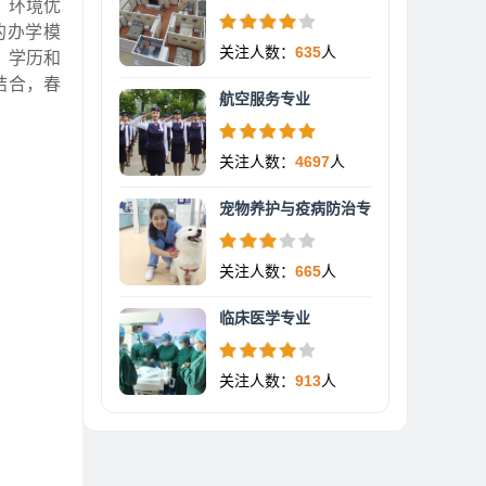
、环境优
的办学模
关注人数：
635
人
，学历和
结合，春
航空服务专业
关注人数：
4697
人
宠物养护与疫病防治专
关注人数：
665
人
临床医学专业
关注人数：
913
人