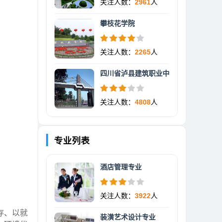
关注人数：
2961
人
攀枝花学院
关注人数：
2265
人
四川省泸县建筑职业中
关注人数：
4808
人
专业列表
酒店管理专业
关注人数：
3922
人
存、以就
装潢艺术设计专业