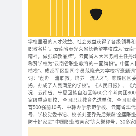
学校显著的人才效益、社会效益获得了各级领导和
职教名片”。云南省秦光荣省长希望学校成为“云南
精神，做强职教品牌”。云南省人大常务副主任丹
称赞学校为“云南省职业教育的一面旗帜”。中国
楷模”。成都军区副司令员范晓光为学校挥毫题词
词：“创办一流职教，培养一流人才”。麒麟区区
扬，办成了人民满意的学校”。《人民日报》、《光
况，云南省、宁夏回族自治区等60余个考察团8
家级重点职校、全国职业教育先进单位、全国职
育500强前10名、中韩办学示范学校、云南省
号，学校党委书记、校长刘亚乔先后荣获“全国职业
防十好家庭”“中国职业教育家”等荣誉称号，30多