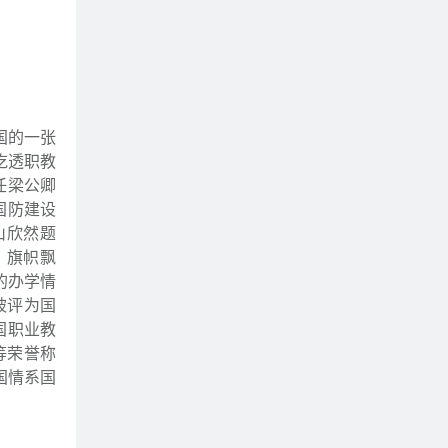
国的一张
吃透职教
任梁公卿
国防建设
山欣然题
，旗帜飘
的办学情
被评为国
国职业教
等荣誉称
国情系国