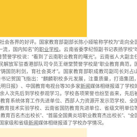
社会各界的好评。国家教育部副部长陈小娅喻称学校为“走向全
一流，国内知名”的
职业学校
。云南省委李纪恒副书记表扬学校“
增赞誉学校说：“看到了云南职业教育的曙光”。云南省人大副主
人民解放军驻香港部队司令员王继堂赞誉学校是“职业教育典范，
“铸国防利剑，育社会英才”。国家教育部职成教司副司长刘占
委书记贺国飞指出：“麒麟职校多元发展，注重质量，打造集团
明日报》、中国教育电视台等30多家
新闻
媒体相继报道了学校
00余人次先后到学校参观学习。学校各项荣誉也纷至沓来，先后
业教育系统体育工作先进单位、西部人力资源开发示范学校、全
现代教育技术实验学校、云南省国防教育先进单位、省级文明单位
教育百名杰出校长”、“首届全国黄炎培职业教育杰出校长”、“全
家国家级和省级
新闻
媒体相继报道了学校办学情况。