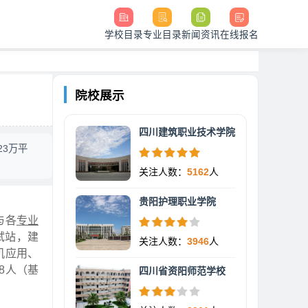
学校目录
专业目录
新闻资讯
在线报名
院校展示
四川建筑职业技术学院
23万平
关注人数：
5162
人
贵阳护理职业学院
与各
专业
试站，建
关注人数：
3946
人
机应用、
8人（基
四川省资阳师范学校