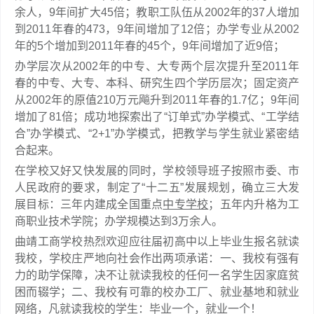
余人，9年间扩大45倍；教职工队伍从2002年的37人增加
到2011年春的473，9年间增加了12倍；办学专业从2002
年的5个增加到2011年春的45个，9年间增加了近9倍；
办学层次从2002年的中专、大专两个层次提升至2011年
春的中专、大专、本科、研究生四个学历层次；固定资产
从2002年的原值210万元飚升到2011年春的1.7亿；9年间
增加了81倍；成功地探索出了“订单式”办学模式、“工学结
合”办学模式、“2+1”办学模式，把教学与学生就业紧密结
合起来。
在学校又好又快发展的同时，学校领导班子按照市委、市
人民政府的要求，制定了“十二五”发展规划，确立三大发
展目标：三年内建成全国重点
中专学校
；五年内升格为工
商职业技术学院；办学规模达到3万余人。
曲靖工商学校热烈欢迎应往届初高中以上毕业生报名就读
我校，学校庄严地向社会作出两项承诺：一、我校有强有
力的助学保障，决不让就读我校的任何一名学生因家庭贫
困而辍学；二、我校有可靠的校办工厂、就业基地和就业
网络，凡就读我校的学生：毕业一个，就业一个！