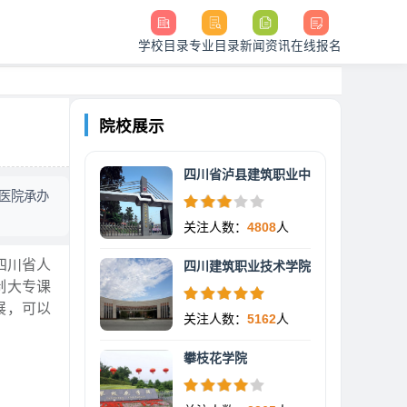
学校目录
专业目录
新闻资讯
在线报名
院校展示
四川省泸县建筑职业中
医院承办
关注人数：
4808
人
四川省人
四川建筑职业技术学院
制大专课
展，可以
关注人数：
5162
人
攀枝花学院