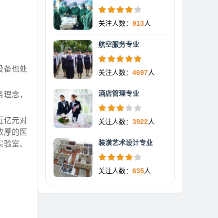
关注人数：
913
人
航空服务专业
设备也处
关注人数：
4697
人
酒店管理专业
务理念，
近亿元对
关注人数：
3922
人
浓厚的医
装潢艺术设计专业
实验室、
关注人数：
635
人