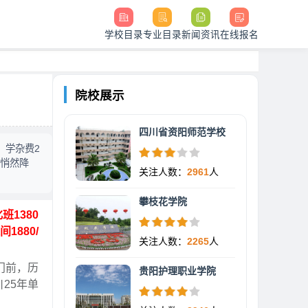
学校目录
专业目录
新闻资讯
在线报名
院校展示
四川省资阳师范学校
，学杂费2
天悄然降
关注人数：
2961
人
攀枝花学院
班1380
1880/
关注人数：
2265
人
门前，历
贵阳护理职业学院
25年单