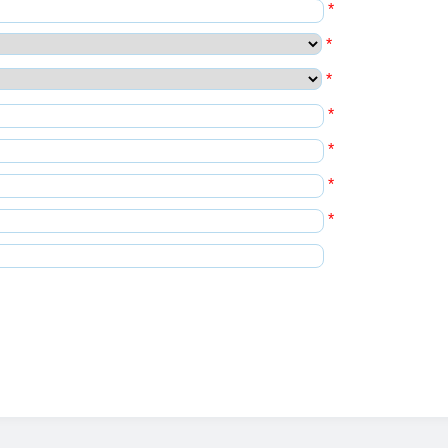
*
*
*
*
*
*
*