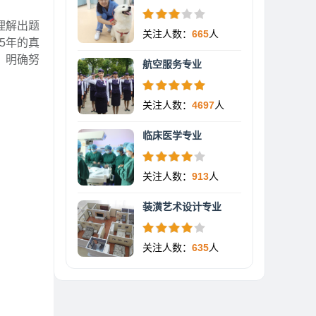
理解出题
关注人数：
665
人
5年的真
，明确努
航空服务专业
关注人数：
4697
人
临床医学专业
关注人数：
913
人
装潢艺术设计专业
关注人数：
635
人