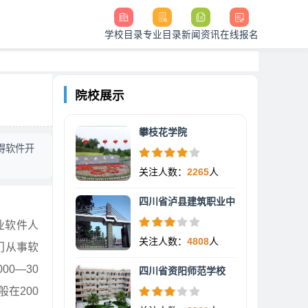
学校目录
专业目录
新闻资讯
在线报名
院校展示
攀枝花学院
得软件开
关注人数：
2265
人
四川省泸县建筑职业中
业软件人
关注人数：
4808
人
门从事软
0—30
四川省资阳师范学校
在200