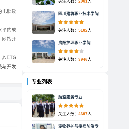
关注人数：
2961
人
的电脑软
四川建筑职业技术学院
水平的成
关注人数：
5162
人
、网站开
贵阳护理职业学院
,NETG
关注人数：
3946
人
战与开发
专业列表
航空服务专业
关注人数：
4697
人
宠物养护与疫病防治专