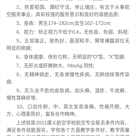
2、热爱祖国、遵纪守法、举止端庄，有志于从事航
空服务事业，具有较强的服务意识和良好的道德品质;
3、身高：男生174~182cm;女生162~172cm;
4、视力：矫正视力不低于0.4，无色盲、色弱、斜视;
5、五官端正，肤色好，面部和手、臂等裸露部位无
明显的疤痕;
6、身体健康、体形匀称，无明显的“O”型、“X”型腿;
7、无肝炎或肝脾肿大、HbsAg 阴性;
8、无精神病史，无各类慢性疾病，无肺结核等传染
病;
9、无久治不愈的皮肤病，如头癣、湿疹、牛皮癣、
慢性荨麻疹等;
10、口齿伶俐，中、英文发音准确，性格开朗、大
方，心理素质好，富有合作精神。
上述就是2021遵义航空学校航空专业报名条件内容，
满足条件就能报名，学校各个方面教学条件好，教学质量