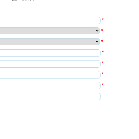
*
*
*
*
*
*
*