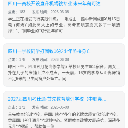
四川一高校开设直升机驾驶专业 未来年薪可达
点击：183
发布时间：2026-06-08
学生正在接受飞行实践训练。 毛成山 摄中新网成都6月15日
电 (何浠)“如此高大上的专业，高考完填志愿又多了一项选
择！”、“刚毕业的飞行员年薪可
四川一学校同学打闹致16岁少年坠楼身亡
点击：178
发布时间：2026-06-08
昨日下午，四川五月花专修学院团结校区男生604宿舍，周女士
扑在儿子的床铺上泣不成声。一天前，16岁的李华从距离床铺
不足5米的卫生间窗户处坠亡。同
2027届四川考仕通·首先教育培训学校（中职类）招生简章
点击：172
发布时间：2026-06-08
首先教育培训学校，是四川办学多年的老牌优质文化培训学校，
隶属四川考仕通升学规划中心。紧跟教育政策发展趋势，深耕多
元升学领域 ，帮助每一位