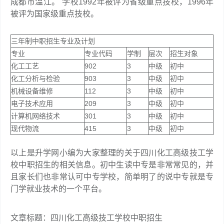
成都市温江。 学校1992年被评为省级重点技校，1996年
被评为国家级重点技校。
三年制中职招生专业及计划
专业
专业代码
学制
层次
招生对象
化工工艺
902
3
中级
初中
化工分析与检验
903
3
中级
初中
机械设备维修
112
3
中级
初中
电子技术应用
209
3
中级
初中
计算机网络技术
301
3
中级
初中
现代物流
415
3
中级
初中
以上是升学网小编为大家整理的关于四川化工高级技工学
校中职招生的相关信息。初中生读中专是非常常见的，并
且家长们也非常认可中专学校，简单明了的说中专就是专
门学就业技术的一个平台。
文章标题：四川化工高级技工学校中职招生