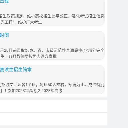
生章程
家招生政策规定，维护高校招生公平公正，强化考试招生信息
阳光工程”，维护广大考生
取时间
7月25日前录取结束。省、市级示范性普通高中(含部分完全
招生。各县教体局按照志愿方案批
三复读生招生简章
计划招收文、理各1个班，每班50人左右，额满为止。成绩特别
.参加2023年高考;2.2023年高考