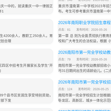
点击：146
发布时间：2026-06-01
重庆一中的，就读重庆一中一律按正
重庆市潼南第一中学校2023年招
年1
布。考生可参考重庆市潼南第一中学
2026年南阳职业学院招生章程
点击：81
发布时间：2026-05-26
4200余人，教职工250余人。育
第一章 总 则为全面贯彻执行教育
规划合理
校和广大考生的合法权益，根据《
2026南阳市第一完全学校幼
点击：79
发布时间：2026-05-26
区四区中招考生开展家长及学生“开
南阳市第一完全学校幼教部招收小、中
约
月31日期间出生的适龄幼儿。(二)
2026年南阳市第一完全学校
点击：124
发布时间：2026-05-25
39个县市区贫困生享受特别资助，
南阳市第一完全学校招生计划根据
育部下发
卧龙区、高新区、城乡一体化示范