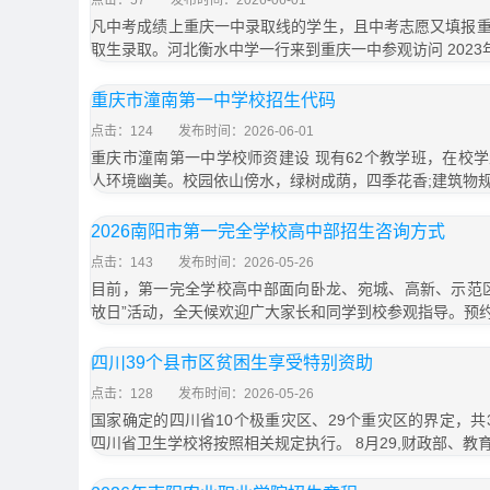
点击：57
发布时间：2026-06-01
凡中考成绩上重庆一中录取线的学生，且中考志愿又填报
取生录取。河北衡水中学一行来到重庆一中参观访问 2023
重庆市潼南第一中学校招生代码
点击：124
发布时间：2026-06-01
重庆市潼南第一中学校师资建设 现有62个教学班，在校学生
人环境幽美。校园依山傍水，绿树成荫，四季花香;建筑物
2026南阳市第一完全学校高中部招生咨询方式
点击：143
发布时间：2026-05-26
目前，第一完全学校高中部面向卧龙、宛城、高新、示范
放日”活动，全天候欢迎广大家长和同学到校参观指导。预
四川39个县市区贫困生享受特别资助
点击：128
发布时间：2026-05-26
国家确定的四川省10个极重灾区、29个重灾区的界定，共
四川省卫生学校将按照相关规定执行。 8月29,财政部、教