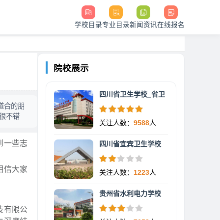
学校目录
专业目录
新闻资讯
在线报名
院校展示
四川省卫生学校_省卫
道合的朋
很不错
关注人数：
9588
人
到一些志
四川省宜宾卫生学校
相信大家
关注人数：
1223
人
贵州省水利电力学校
技有限公