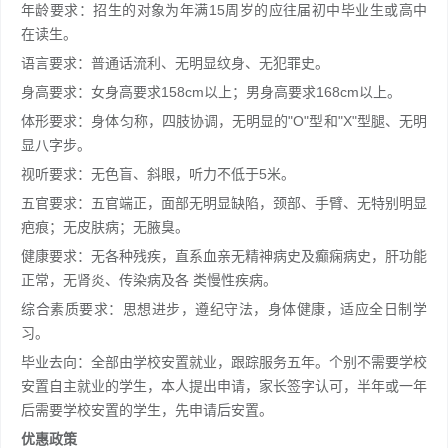
年龄要求：招生的对象为年满15周岁的应往届初中毕业生或高中
在读生。
语言要求：普通话流利、无明显纹身、无犯罪史。
身高要求：女身高要求158cm以上；男身高要求168cm以上。
体形要求：身体匀称，四肢协调，无明显的"O"型和"X"型腿、无明
显八字步。
视听要求：无色盲、斜眼，听力不低于5米。
五官要求：五官端正，面部无明显缺陷，颈部、手臂、无特别明显
疤痕；无皮肤病；无腋臭。
健康要求：无各种残疾，直系血亲无精神病史及癫痫病史，肝功能
正常，无肾炎、传染病及各 类慢性疾病。
综合素质要求：思想进步，遵纪守法，身体健康，适应全日制学
习。
毕业去向：全部由学校安置就业，跟踪服务五年。个别不需要学校
安置自主就业的学生，本人提出申请，家长签字认可，半年或一年
后需要学校安置的学生，先申请后安置。
优惠政策