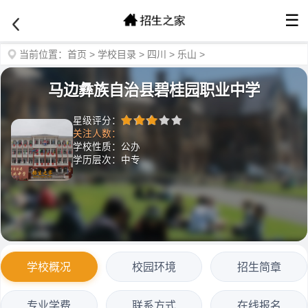
☰
当前位置：
首页
>
学校目录
>
四川
>
乐山
>
马边彝族自治县碧桂园职业中学
星级评分：
关注人数：
学校性质：公办
学历层次：中专
学校概况
校园环境
招生简章
专业学费
联系方式
在线报名