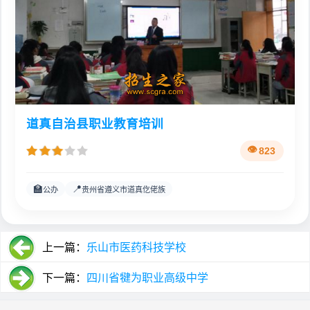
道真自治县职业教育培训
823
🏫
📍
公办
贵州省遵义市道真仡佬族
上一篇：
乐山市医药科技学校
下一篇：
四川省犍为职业高级中学