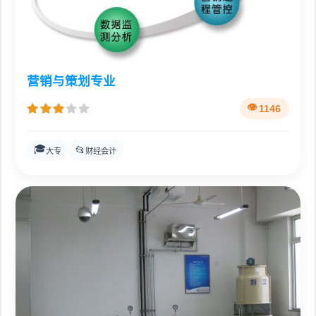
营销与策划专业
1146
🎓
📂
大专
财经会计