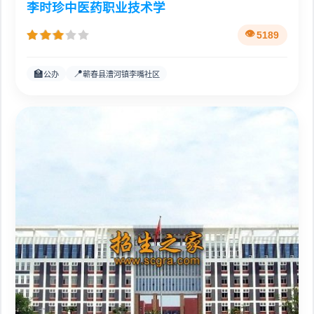
李时珍中医药职业技术学
5189
🏫
📍
公办
蕲春县漕河镇李嘴社区