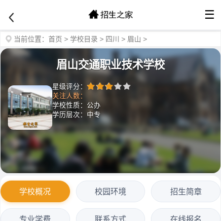
☰
当前位置：
首页
>
学校目录
>
四川
>
眉山
>
眉山交通职业技术学校
星级评分：
关注人数：
学校性质：公办
学历层次：中专
学校概况
校园环境
招生简章
专业学费
联系方式
在线报名