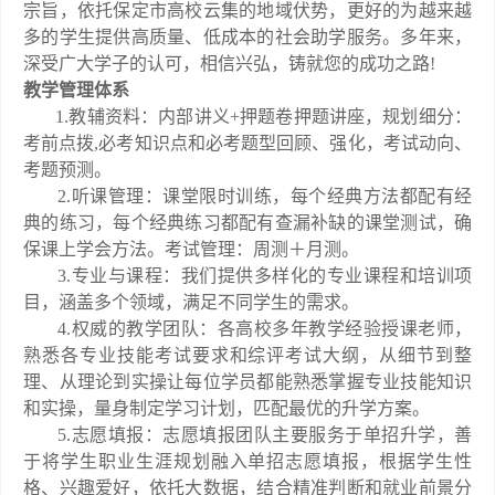
宗旨，依托保定市高校云集的地域伏势，更好的为越来越
多的学生提供高质量、低成本的社会助学服务。多年来，
深受广大学子的认可，相信兴弘，铸就您的成功之路!
教学管理体系
1.教辅资料：内部讲义+押题卷押题讲座，规划细分：
考前点拨,必考知识点和必考题型回顾、强化，考试动向、
考题预测。
2.听课管理：课堂限时训练，每个经典方法都配有经
典的练习，每个经典练习都配有查漏补缺的课堂测试，确
保课上学会方法。考试管理：周测＋月测。
3.专业与课程：我们提供多样化的专业课程和培训项
目，涵盖多个领域，满足不同学生的需求。
4.权威的教学团队：各高校多年教学经验授课老师，
熟悉各专业技能考试要求和综评考试大纲，从细节到整
理、从理论到实操让每位学员都能熟悉掌握专业技能知识
和实操，量身制定学习计划，匹配最优的升学方案。
5.志愿填报：志愿填报团队主要服务于单招升学，善
于将学生职业生涯规划融入单招志愿填报，根据学生性
格、兴趣爱好，依托大数据，结合精准判断和就业前景分