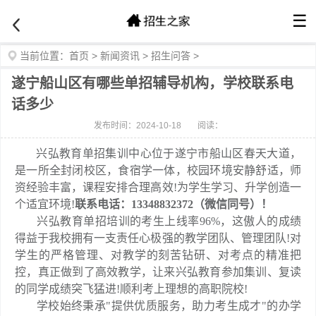
☰
当前位置：
首页
>
新闻资讯
>
招生问答
>
遂宁船山区有哪些单招辅导机构，学校联系电
话多少
发布时间：2024-10-18
阅读：
兴弘教育单招集训中心位于遂宁市船山区春天大道，
是一所全封闭校区，食宿学一体，校园环境安静舒适，师
资经验丰富，课程安排合理高效!为学生学习、升学创造一
个适宜环境!
联系电话：13348832372（微信同号）！
兴弘教育单招培训的考生上线率96%，这傲人的成绩
得益于我校拥有一支责任心极强的教学团队、管理团队!对
学生的严格管理、对教学的刻苦钻研、对考点的精准把
控，真正做到了高效教学，让来兴弘教育参加集训、复读
的同学成绩突飞猛进!顺利考上理想的高职院校!
学校始终秉承"提供优质服务，助力考生成才"的办学