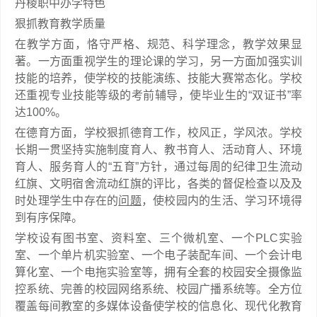
丹棱职中办学特色
狠抓教育教学质量
在教学方面，恪守严格、规范、科学理念，教学效果显
著。一方面重视学生的理论课的学习，另一方面加强实训
技能的培养，使学校的技能演练、技能大赛常态化。学校
还重视专业技能等级的考前辅导，使毕业生的“双证书”率
达100%。
在德育方面，学校狠抓德育工作，校风正，学风浓。学校
长期一贯坚持实施制度育人、教书育人、活动育人、环境
育人、服务育人的“五育”方针，通过每周的纪律卫生流动
红旗、文明宿舍流动红旗的评比，各类的督促检查以及及
时处理学生中存在的
问题
，使校园内的生活、学习环境得
到有序保障。
学校设有图书室、资料室、三个微机室、一个PLC实验
室、一个单片机实验室、一个电子装配车间、一个会计电
算化室、一个电拖实验室等，拥有全套的校园安全摄像监
控系统、完善的校园网络系统、校园广播系统等。全方位
覆盖每间教室的多媒体设备使学校的信息化、现代化教育