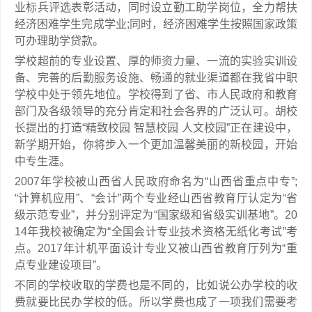
业标兵评选表彰活动，同时设立勤工助学岗位，全力帮扶
经济困难学生完成学业;同时，经济困难学生按照国家政策
可办理助学贷款。
学校超前的专业设置、厚的师资力量、一流的实验实训设
备、完善的后勤服务设施、畅通的就业渠道都在我省中职
学校中处于领先地位。学校得到了省、市人民政府和教育
部门及各级领导的充分肯定和社会各界的广泛认可。胡校
长提出的打造“精致校园 智慧校园 人文校园”正在建设中，
新学期开始，你将步入一个更加温馨美丽的新校园，开始
中专生涯。
2007年学校被山西省人民政府命名为“山西省重点中专”;
“计算机应用”、“会计”两个专业经山西省教育厅认定为“省
级示范专业”，并分别评定为“国家级和省级实训基地”。20
14年我校被确定为“全国会计专业技术资格无纸化考试”考
点。2017年计机平面设计专业又被山西省教育厅列为“重
点专业建设项目”。
不同的学校收取的学费也是不同的，比如说公办学校的收
费就要比民办学校的低。所以学费也成了一项我们需要考