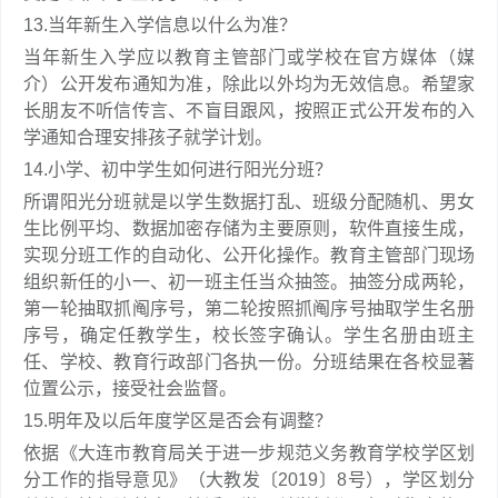
13.当年新生入学信息以什么为准？
当年新生入学应以教育主管部门或学校在官方媒体（媒
介）公开发布通知为准，除此以外均为无效信息。希望家
长朋友不听信传言、不盲目跟风，按照正式公开发布的入
学通知合理安排孩子就学计划。
14.小学、初中学生如何进行阳光分班？
所谓阳光分班就是以学生数据打乱、班级分配随机、男女
生比例平均、数据加密存储为主要原则，软件直接生成，
实现分班工作的自动化、公开化操作。教育主管部门现场
组织新任的小一、初一班主任当众抽签。抽签分成两轮，
第一轮抽取抓阄序号，第二轮按照抓阄序号抽取学生名册
序号，确定任教学生，校长签字确认。学生名册由班主
任、学校、教育行政部门各执一份。分班结果在各校显著
位置公示，接受社会监督。
15.明年及以后年度学区是否会有调整？
依据《大连市教育局关于进一步规范义务教育学校学区划
分工作的指导意见》（大教发〔2019〕8号），学区划分