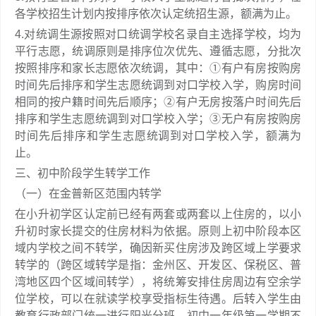
各学校招生计划内按排序依次认定统招生源，额满为止。
4.对统调生源按照对口统调学校名录自主选择学校，均为
平行志愿，统调原则是排序位次优先、遵循志愿，分批次
按照排序和家长志愿依次统调，其中：①有户有房按购房
时间先后排序和学生志愿统调到对口学校入学，购房时间
相同的按户籍时间先后顺序；②有户无房按落户时间先后
排序和学生志愿统调到对口学校入学；③无户有房按购房
时间先后排序和学生志愿统调到对口学校入学，额满为
止。
三、初中阶段学生转学工作
（一）在金普新区范围内转学
在小升初学区认定前已经有两套或两套以上住房的，以小
升初时家长提交的住房材料为依据。原则上初中阶段本区
域内学校之间不转学，确因新买住房涉及跨区域上学要求
转学的（跨区域转学是指：金州区、开发区、保税区、普
湾地区四个区域间转学），将统筹安排住房周边有空余学
位学校，可以在就读学校享受指标生待遇。后转入学生由
教育行政部门统一进行阳光分班，初中一年级第一学期不