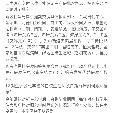
二类没有交付入住：排在无户有房批次之后，按购房合同
网签时间排序。
新区住建局提供逾期交房具体楼盘如下：金马时代中心、
金领地、润德山海公园、自由向、恒大公园大道、融创海
逸长洲（三期、四期）、雯霆华苑、北山海景、中交金海
湾（海岸东方E区，海岸东方C区，海岸东方B、D、F区
〔又称东方湾〕）、光中街道天鸿展视界一期二标段15
#、22#楼、天鸿1.7英里二期、君临天下、恒大雅苑、董
家沟富丽东堤湾畔、绿地国际生态城（香树花城）、佳兆
业悦璟。
购房者需持房屋网签备案合同（或新区不动产登记中心出
具的房屋信息《查房结果》）、购房发票代替房屋产权
证。
12.对生源紧张学校的在校生住房及户籍每年如何跟踪复
核？
今年继续对新生入学后一直到毕业期间，每年对在校学生
住房和户籍对照入学时登记的情况进行检查复核，如住房
变更为非本学区将予以调整。