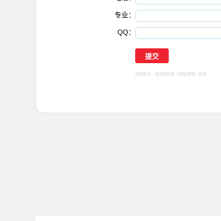
专业：
QQ：
选择提交，视为您同意
《隐私保障》
条例