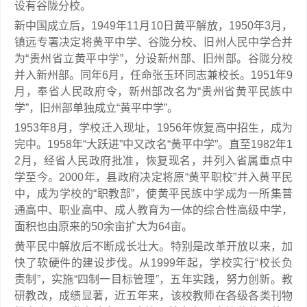
设有谷陇分校。
新中国成立后，1949年11月10日黄平解放，1950年3月，
镇远专署决定将黄平中学、谷陇分校、旧州人民中学合并
为“贵州省立黄平中学”，分设新州部、旧州部。谷陇分校
并入新州部。同年6月，任命张玉环同志兼校长。1951年9
月，奉省人民政府令，新州部改名为“贵州省黄平民族中
学”，旧州部单独成立“黄平中学”。
1953年8月，学校迁入现址，1956年恢复高中招生，成为
完中。1958年“大跃进”中又改名“黄平中学”。直至1982年1
2月，经省人民政府批准，恢复现名，并列入省属重点中
学至今。2000年，县政府决定将原“黄平职校”并入黄平民
中，成为学校的“职教部”，使黄平民族中学成为一所集普
通高中、职业高中、成人教育为一体的综合性高级中学，
面积也由原来的50余亩扩大为64亩。
黄平民中解放后不断成长壮大。特别是改革开放以来，加
快了软硬件的建设步伐。从1999年起，学校实行“校长负
责制”，实施“四制一目标管理”，五年实践，努力创新。教
研教改，成绩显著，近五年来，该校教师在各级各类刊物