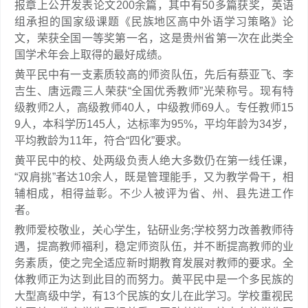
报章上公开发表论文200余篇，其中有50多篇获奖，英语
组承担的国家级课题《民族地区高中外语学习策略》论
文，荣获全国一等奖第一名，这是贵州省第一次在此类全
国学术年会上取得的最好成绩。
黄平民中有一支素质较高的师资队伍，先后有蔡亚飞、李
吉生、唐远霞三人荣获“全国优秀教师”光荣称号。现有特
级教师2人，高级教师40人，中级教师69人。专任教师15
9人，本科学历145人，达标率为95%，平均年龄为34岁，
平均教龄为11年，符合“四化”要求。
黄平民中的校、处两级负责人绝大多数仍在第一线任课，
“双肩挑”者达10余人，既是管理能手，又为教学骨干，相
辅相成，相得益彰。不少人被评为省、州、县先进工作
者。
教师爱校敬业，关心学生，钻研业务;学校努力改善教师待
遇，提高教师福利，稳定师资队伍，并不断提高教师的业
务素质，使之完全适应新时期教育发展对教师的要求。全
体教师正为达到此目的而努力。黄平民中是一个多民族的
大型高级中学，有13个民族的女儿在此学习。学校重视民