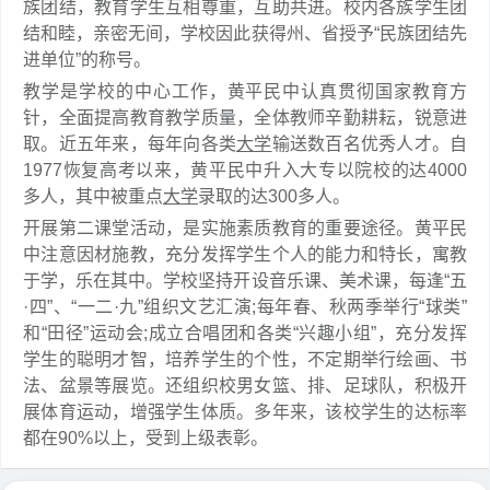
族团结，教育学生互相尊重，互助共进。校内各族学生团
结和睦，亲密无间，学校因此获得州、省授予“民族团结先
进单位”的称号。
教学是学校的中心工作，黄平民中认真贯彻国家教育方
针，全面提高教育教学质量，全体教师辛勤耕耘，锐意进
取。近五年来，每年向各类
大学
输送数百名优秀人才。自
1977恢复高考以来，黄平民中升入大专以院校的达4000
多人，其中被重点
大学
录取的达300多人。
开展第二课堂活动，是实施素质教育的重要途径。黄平民
中注意因材施教，充分发挥学生个人的能力和特长，寓教
于学，乐在其中。学校坚持开设音乐课、美术课，每逢“五
·四”、“一二·九”组织文艺汇演;每年春、秋两季举行“球类”
和“田径”运动会;成立合唱团和各类“兴趣小组”，充分发挥
学生的聪明才智，培养学生的个性，不定期举行绘画、书
法、盆景等展览。还组织校男女篮、排、足球队，积极开
展体育运动，增强学生体质。多年来，该校学生的达标率
都在90%以上，受到上级表彰。