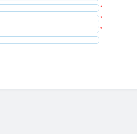
*
*
*