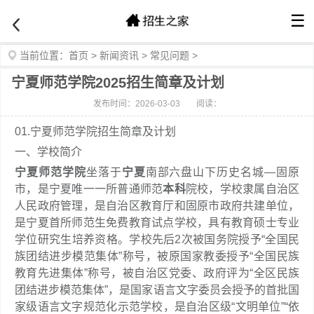
☰
当前位置：
首页
>
新闻资讯
>
常见问题
>
宁夏师范学院2025招生简章及计划
发布时间：2026-03-03
阅读：
01.
宁夏师范学院招生简章及计划
一、学校简介
宁夏师范学院
坐落于
宁夏
南部六盘山下历史名城—固原
市，是宁夏唯一一所普通师范
本科
院校，学校隶属自治区
人民政府管理，是自治区教育厅和固原市政府共建单位，
是宁夏首所师范生免费教育试点学校，具有教育硕士专业
学位研究生培养资格。学校先后2次被国务院授予“全国民
族团结进步模范集体”称号，被原国家教委授予“全国民族
教育先进集体”称号，被自治区党委、政府评为“全区民族
团结进步模范集体”，是国家语言文字委员会授予的首批国
家级语言文字规范化示范学校，是自治区级“文明单位”“依