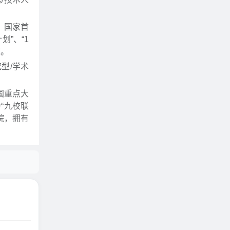
，国家首
划”、“1
校。
究型/学术
国重点大
为“九校联
院，拥有