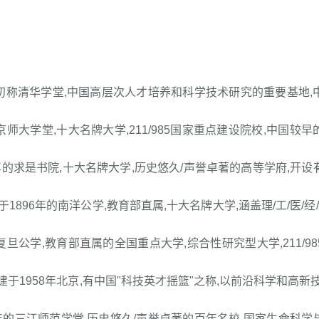
京,初称清华学堂,中国高层次人才培养和科学技术研究的重要基地,
京师大学堂,十大名牌大学,211/985国家重点建设院校,中国较
7年的求是书院,十大名牌大学,历史悠久/声誉卓著的高等学府,开设
896年的南洋公学,教育部直属,十大名牌大学,涵盖理/工/医/经/
复旦公学,教育部直属的全国重点大学,综合性研究型大学,211/9
于1958年北京,有中国"科技英才摇篮"之称,以前沿科学和高新技
2年的三江师范学堂,历史悠久/声誉卓著的百年名校,国家生命科学