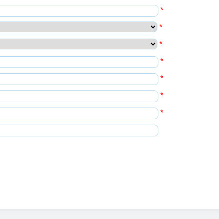
*
*
*
*
*
*
*