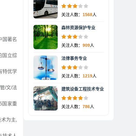
关注人数：
1568
人
森林资源保护专业
中国著名
关注人数：
909
人
早的国立综
法律事务专业
有特优学
关注人数：
1219
人
管/文/法
建筑设备工程技术专业
85国家重
关注人数：
786
人
术为主,
与技术人