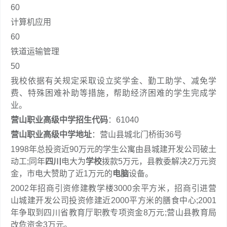
60
计算机应用
60
铁道运输管理
50
我校依据有关规定采取设立奖学金、勤工助学、减免学
费、特殊困难补助等措施，帮助经济困难的学生完成学
业。
营山职业高级中学招生代码
：61040
营山职业高级中学地址
：营山县城北门桥街36号
1998年总投资近90万元的学生公寓由县城建开发公司破土
动工;同年
四川
电大为
学校
拨款5万元，县教委解决2万元资
金，市电大赞助了近1万元的
电脑
设备。
2002年招商引资修建教学楼3000余平方米，招商引进营
山城建开发公司投资修建近2000平方米的膳食中心;2001
年争取到四川省教育厅职教专项资金8万元;营山县教育局
改危资金3万元。