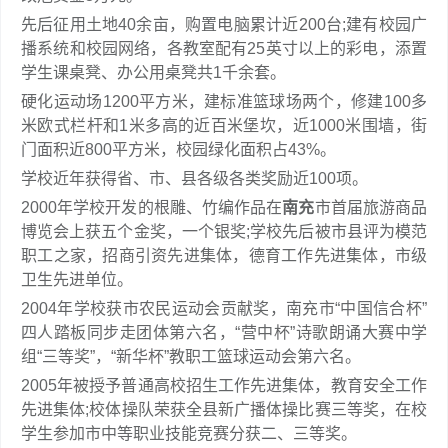
先后征用土地40余亩，购置电脑累计近200台;建有校园广
播系统和校园网络，各教室配有25英寸以上的彩电，添置
学生课桌凳、办公用桌凳共1千余套。
硬化运动场1200平方米，建标准篮球场两个，修建100多
米欧式栏杆和1米多高的近百米堡坎，近1000米围墙，街
门面积近800平方米，校园绿化面积占43%。
学校近年获得省、市、县各级各类奖励近100项。
2000年学校开发的根雕、竹编作品在
南充
市首届旅游商品
博览会上获五个金奖，一个银奖;学校先后被市县评为模范
职工之家，招商引资先进集体，德育工作先进集体，市级
卫生先进单位。
2004年学校获市农民运动会贡献奖，南充市“中国信合杯”
四人踏板同步走团体第六名，“营中杯”诗歌朗诵大赛中学
组“三等奖”，“新华杯”教职工篮球运动会第六名。
2005年被授予普通高校招生工作先进集体，教育安全工作
先进集体;校体操队荣获全县新广播体操比赛三等奖，在校
学生参加市中等职业技能竞赛分获二、三等奖。