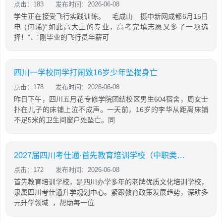
点击：183
发布时间：2026-06-08
学生正在接受飞行实践训练。 毛成山 摄中新网成都6月15日
电 (何浠)“如此高大上的专业，高考完填志愿又多了一项选
择！”、“刚毕业的飞行员年薪可
四川一学校同学打闹致16岁少年坠楼身亡
点击：178
发布时间：2026-06-08
昨日下午，四川五月花专修学院团结校区男生604宿舍，周女士
扑在儿子的床铺上泣不成声。一天前，16岁的李华从距离床铺
不足5米的卫生间窗户处坠亡。同
2027届四川考仕通·首先教育培训学校（中职类）招生简章
点击：172
发布时间：2026-06-08
首先教育培训学校，是四川办学多年的老牌优质文化培训学校，
隶属四川考仕通升学规划中心。紧跟教育政策发展趋势，深耕多
元升学领域 ，帮助每一位