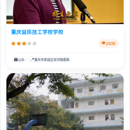
重庆益民技工学校学校
2335
🏫
📍
公办
重庆市荣昌区双河镇嘉陵