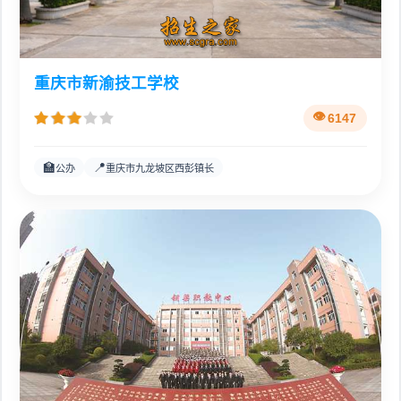
重庆市新渝技工学校
6147
🏫
📍
公办
重庆市九龙坡区西彭镇长