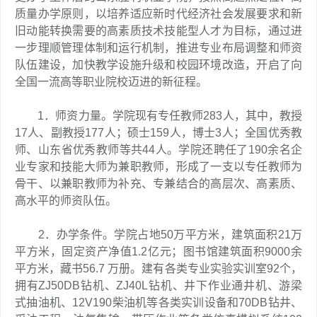
质量办学原则，以培养适应新时代经济社会发展要求和新
旧动能转换需要的高素质技术技能型人才为目标，通过进
一步理顺管理体制和运行机制，推进专业布局调整和师资
队伍建设，加快教学设施升级和校园环境改造，开启了向
全国一流高等职业院校迈进的新征程。
1．师资力量。学院现有专任教师283人，其中，教授
17人、副教授177人；硕士159人，博士3人；全国优秀教
师、山东省优秀教师等共44人。学院还聘任了190余名企
业专家和技能大师为兼职教师，形成了一支以专任教师为
骨干、以兼职教师为补充、专兼结合的高层次、高素质、
高水平的师资队伍。
2．办学条件。学院占地50万平方米，建筑面积21万
平方米，固定资产净值1.2亿元；图书馆建筑面积9000余
平方米，藏书56.7 万册。建有各类专业实验实训室92个，
拥有ZJ50DB钻机、ZJ40L钻机、井下作业通井机、游梁
式抽油机、12V190柴油机等各类实训设备和70DB钻井、