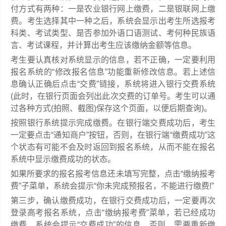
付方式有两种：一是农业银行网上缴费，二是银联网上缴
费。考生选择其中一种之后，系统会显示出考生所选报考
科类、考试类型、是否参加外语口语测试、考何种民族语
言、考试课程，并计算出考生应该缴纳金额等信息。
考生要认真核对系统显示的信息，若不正确，一定要利用
报名系统的“修改报名信息”功能重新修改信息。若上述信
息确认正确后点击“交费”链接，系统将进入银行交费系统
(此时，在银行页面会列出此次交费的订单号。考生可以通
过各种方式(拍照、截图)保存这个页面，以便后期查询)。
按照银行系统提示完成缴费。在银行端交费成功后，考生
一定要点击“通知商户”按钮，否则，在银行端“缴费成功”这
个状态有可能不会及时返回到报名系统，从而不能在报名
系统中显示缴费成功的状态。
如果所要求的报名报考信息还未填写完整，点击“缴纳报考
费”子菜单，系统会提示“你未完成预报名，不能进行缴费!”
第三步，确认缴费成功，在银行交费成功后，一定要再次
登录高考报名系统，点击“缴纳报考费”菜单，若已经成功
缴费，系统会提示“交费成功”的信息，否则，需要重新缴