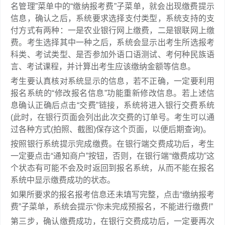
名管理”菜单中的“缴纳报考费”子菜单，就会出现缴费提示
信息，确认之后，系统要求选择支付类型，系统支持的支
付方式有两种：一是农业银行网上缴费，二是银联网上缴
费。考生选择其中一种之后，系统会显示出考生所选报考
科类、考试类型、是否参加外语口语测试、考何种民族语
言、考试课程，并计算出考生应该缴纳金额等信息。
考生要认真核对系统显示的信息，若不正确，一定要利用
报名系统的“修改报名信息”功能重新修改信息。若上述信
息确认正确后点击“交费”链接，系统将进入银行交费系统
(此时，在银行页面会列出此次交费的订单号。考生可以通
过各种方式(拍照、截图)保存这个页面，以便后期查询)。
按照银行系统提示完成缴费。在银行端交费成功后，考生
一定要点击“通知商户”按钮，否则，在银行端“缴费成功”这
个状态有可能不会及时返回到报名系统，从而不能在报名
系统中显示缴费成功的状态。
如果所要求的报名报考信息还未填写完整，点击“缴纳报考
费”子菜单，系统会提示“你未完成预报名，不能进行缴费!”
第三步，确认缴费成功，在银行交费成功后，一定要再次