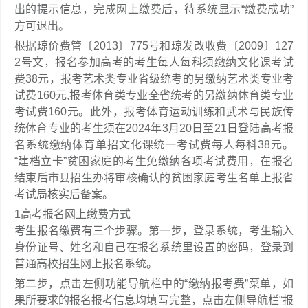
出的提示信息，完成网上缴费后，待系统显示“缴费成功”
方可退出。
根据琼价费管〔2013〕775号和琼发改收费〔2009〕127
2号文，报名参加高考的考生每人每科须缴纳文化课考试
费38元，报考艺术类专业省级统考的另缴纳艺术类专业考
试费160元,报考体育类专业全省统考的另缴纳体育类专业
考试费160元。此外，报考体育运动训练和武术与民族传
统体育专业的考生须在2024年3月20日至21日登陆高考报
名系统缴纳体育单招文化课统一考试费每人每科38元。
“建档立卡”贫困家庭的考生免缴纳各项考试费用，在报名
结束后市县招生办将审核确认的贫困家庭考生名单上报省
考试局核实后备案。
1
高考报名网上缴费方式
考生报名缴费有三个步骤。第一步，登录系统，考生输入
身份证号、姓名和自己在报名系统里设置的密码，登录到
普通高校招生网上报名系统。
第二步，点击左侧功能导航栏中的“缴纳报考费”菜单，如
果所要求的报名报考信息均填写完整，点击左侧导航栏“报