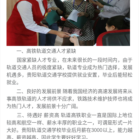
一、高铁轨道交通人才紧缺
国家紧缺人才专业，在未来很长的一段时间内，由于
轨道交通人员的极度紧缺，轨道专业成为热门选择，发展
机遇多，贵阳轨道交通学校提供就业安置，毕业后能轻松
就业。
二、良好的发展前景 随着我国经济的高速发展将来从
事高铁轨道的人才将供不应求，铁路技术维护技师也将成
为热门人才，发展前景十分广阔。
三、待遇好 薪资高 轨道高铁职业一直是国际上地位
较高和航空一样、薪水丰厚的职业之一，可谓是形式一片
大好。贵阳轨道交通学校毕业后月薪在3000以上，能力越
高，薪资越高，因此学生要好好学习。