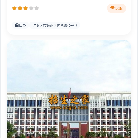
518
🏫
📍
民办
黄冈市黄州区体育路40号（