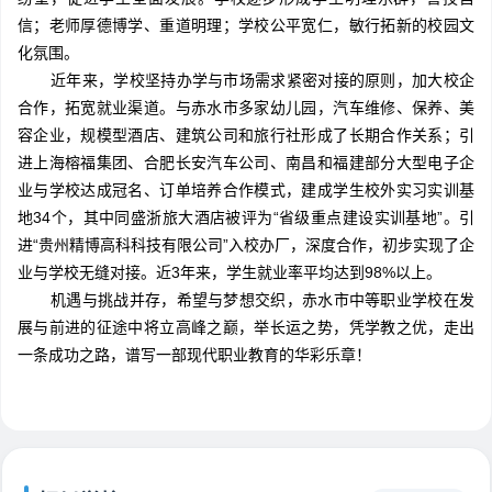
信；老师厚德博学、重道明理；学校公平宽仁，敏行拓新的校园文
化氛围。
近年来，学校坚持办学与市场需求紧密对接的原则，加大校企
合作，拓宽就业渠道。与赤水市多家幼儿园，汽车维修、保养、美
容企业，规模型酒店、建筑公司和旅行社形成了长期合作关系；引
进上海榕福集团、合肥长安汽车公司、南昌和福建部分大型电子企
业与学校达成冠名、订单培养合作模式，建成学生校外实习实训基
地34个，其中同盛浙旅大酒店被评为“省级重点建设实训基地”。引
进“贵州精博高科科技有限公司”入校办厂，深度合作，初步实现了企
业与学校无缝对接。近3年来，学生就业率平均达到98%以上。
机遇与挑战并存，希望与梦想交织，赤水市中等职业学校在发
展与前进的征途中将立高峰之巅，举长运之势，凭学教之优，走出
一条成功之路，谱写一部现代职业教育的华彩乐章！