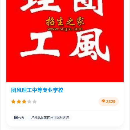
团风理工中等专业学校
2329
🏫
📍
公办
湖北省黄冈市团风县湖滨