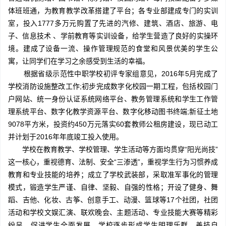
体班班通，为教育教学改革搭建了平台；各专业部建成专门的实训
室，投入1777多万元购置了先进的汽修、建筑、酒店、旅游、电
子、信息技术 、学前教育等实训设备，给学生营造了良好的实操环
境。建成了设备一流、操作管理规范的食堂和风景优美的学生公
寓，让同学们在学习之余感受到生活的幸福。
根据省级示范性中职学校初评专家组意见，2016年5月完成了
学校消防设施整改工作;初步完成数字化校园一期工程，包括校园门
户网站、统一身份认证系统网络平台、教务管理系统和学生工作管
理系统平台、数字化教学资源平台、数字化移动图书终端;新征土地
9078平方米，投资约450万元落实60套教师公租房建设，现已动工
并计划于2016年年底竣工投入使用。
学校在教育教学、学校管理、学生活动等方面均贯穿“阳光尚技”
这一核心，重视德育、法制、安全“三渗透”，重视学生行为习惯养成
教育和专业技能的培养；成立了学校武装部，采取准军事化的管理
模式，锻造学生严谨、自律、坚毅、自强的性格；开设了健身、舞
蹈、吉他、化妆、古筝、创意手工、动漫、篮球等17个社团，社团
活动和学校文娱汇演、联欢晚会、主题活动、专业技能大赛等精彩
纷呈，促进学生全面发展。学校逐步形成学生明理乐群，善技自