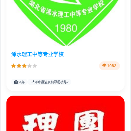
浠水理工中等专业学校
1082
🏫
📍
公办
浠水县清泉镇绿杨桥路2