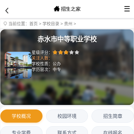
☰
当前位置：
首页
>
学校目录
>
贵州
>
赤水市中等职业学校
星级评分：
关注人数：
学校性质：公办
学历层次：中专
学校概况
校园环境
招生简章
专业学费
联系方式
在线报名