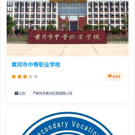
黄冈市中等职业学校
644
🏫
📍
公办
黄冈市黄州区南湖路11号