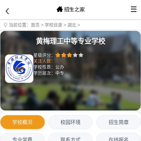
☰
当前位置：
首页
>
学校目录
>
湖北
>
黄梅理工中等专业学校
星级评分：
关注人数：
学校性质：公办
学历层次：中专
学校概况
校园环境
招生简章
专业学费
联系方式
在线报名