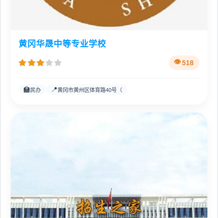
黄冈华晟中等专业学校
518
🏫
📍
民办
黄冈市黄州区体育路40号（