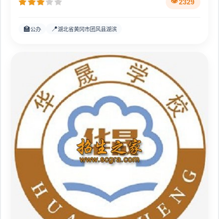
2329
🏫
📍
公办
湖北省黄冈市团风县湖滨