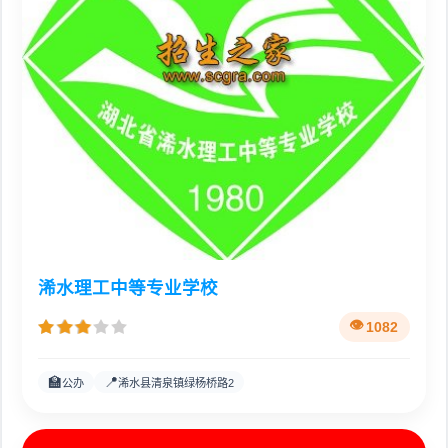
浠水理工中等专业学校
1082
🏫
📍
公办
浠水县清泉镇绿杨桥路2