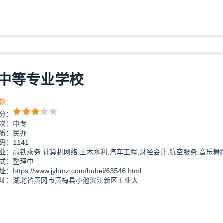
中等专业学校
数：
分：
次：中专
质：民办
码：1141
业：高铁乘务,计算机网络,土木水利,汽车工程,财经会计,航空服务,音乐舞
式：整理中
https://www.jyhmz.com/hubei/63546.html
址：湖北省黄冈市黄梅县小池滨江新区工业大