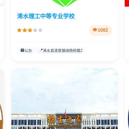
浠水理工中等专业学校
1082
🏫
📍
公办
浠水县清泉镇绿杨桥路2