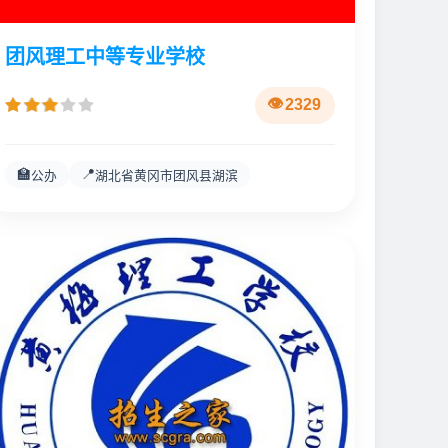
团风理工中等专业学校
2329
🏫
📍
公办
湖北省黄冈市团风县湖滨