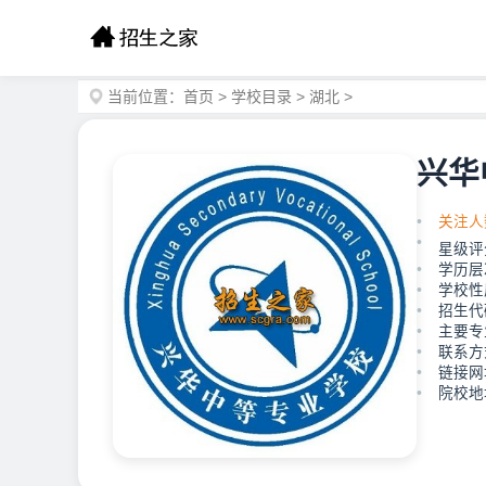
当前位置：
首页
>
学校目录
>
湖北
>
兴华
关注人
星级评
学历层
学校性
招生代
主要专
联系方
链接网址：
院校地