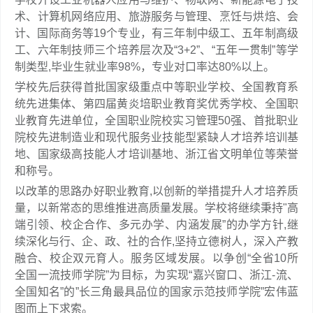
术、计算机网络应用、旅游服务与管理、烹饪与烘焙、会
计、国际商务等19个专业，有三年制中级工、五年制高级
工、六年制技师三个培养层次及“3+2”、“五年一贯制”等学
制类型,毕业生就业率98%，专业对口率达80%以上。
学校先后获得首批国家级重点中等职业学校、全国教育系
统先进集体、第四届黄炎培职业教育奖优秀学校、全国职
业教育先进单位，全国职业院校实习管理50强、首批职业
院校先进制造业和现代服务业技能型紧缺人才培养培训基
地、国家级高技能人才培训基地、浙江省文明单位等荣誉
和称号。
以改革的思路办好职业教育,以创新的举措提升人才培养质
量，以新常态的思维推进高质量发展。学校将继续秉持"高
端引领、校企合作、多元办学、内涵发展”的办学方针,继
续深化与行、企、政、社的合作,坚持立德树人，深入产教
融合、校企双元育人。服务区域发展。以争创“全省10所
全国一流技师学院”为目标，为实现“嘉兴窗口、浙江-流、
全国知名”的”长三角最具品位的国家示范技师学院”宏伟蓝
图而上下求索。