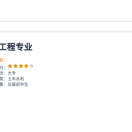
工程专业
数：
分：
次：大专
类：土木水利
象：应届初中生