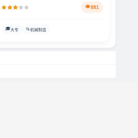
881
🎓
📂
大专
机械制造