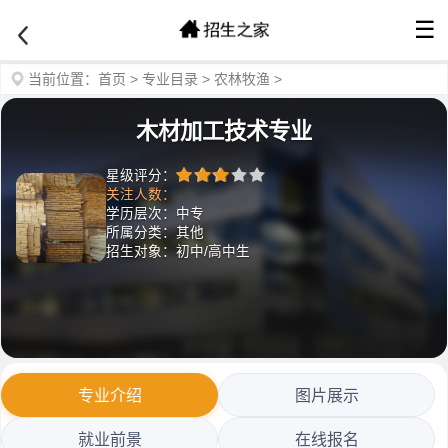
☰
当前位置：
首页
>
专业目录
>
农林牧渔
>
木材加工技术专业
星级评分：
关注人数：
学历层次：中专
所属分类：其他
招生对象：初中/高中生
专业介绍
图片展示
就业前景
在线报名