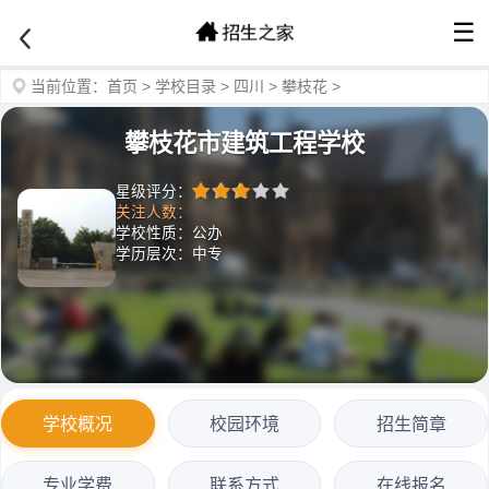
☰
当前位置：
首页
>
学校目录
>
四川
>
攀枝花
>
攀枝花市建筑工程学校
星级评分：
关注人数：
学校性质：公办
学历层次：中专
学校概况
校园环境
招生简章
专业学费
联系方式
在线报名