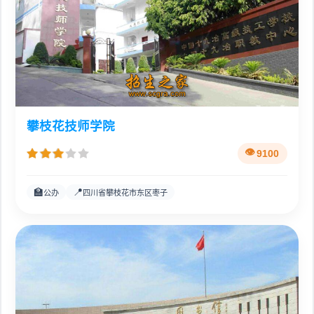
攀枝花技师学院
9100
🏫
📍
公办
四川省攀枝花市东区枣子