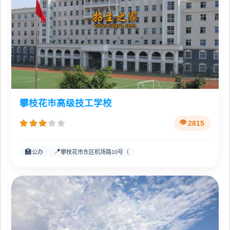
攀枝花市高级技工学校
2815
🏫
📍
公办
攀枝花市东区机场路10号（