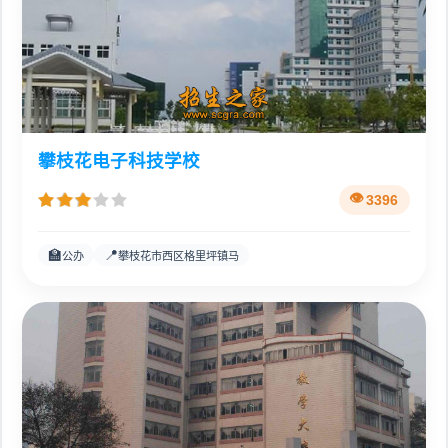
攀枝花电子科技学校
3396
🏫
📍
公办
攀枝花市西区格里坪镇马