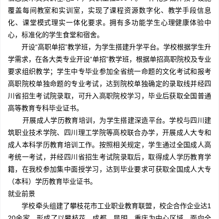
覆盖每间教室和实训室，实现了课程资源数字化、教学手段信息
化、课堂模式理实一体化要求。拥有多功能学生心理健康体验中
心，标准化的学生食堂和宿舍。
开设“高职单招”教学班，为学生搭建升学平台。学校根据学生升
学需求，在各大类专业开设“单招”教学班，根据单招高职院校及专业
要求组织教学；学生中专毕业参加全省统一命题的文化考试和报考
高职院校单独命题的专业考试，达到院校单独确定的录取线并经四
川省招生考试院录取，可升入高职院校学习，毕业后获取全国普通
高等教育专科毕业证书。
开展成人学历教育培训，为学生搭建深造平台。学校与四川建
筑职业技术学院、四川理工学院等高校联合办学，开展成人大专和
成人本科学历教育培训工作。按照相关规定，学生通过全国成人高
考统一考试，并经四川省招生考试院录取后，取得成人学历教育学
籍，在我校参加集中面授学习，达到毕业要求可获取全国成人大专
（本科）学历教育毕业证书。
就业前景
学校牵头组建了攀枝花市工业职业教育联盟，校企合作企业达1
20余家，形成了以攀枝花、成都、昆明、重庆为中心区域，面向全