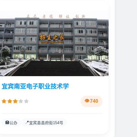
宜宾南亚电子职业技术学
740
🏫
📍
公办
宜宾县县府街154号