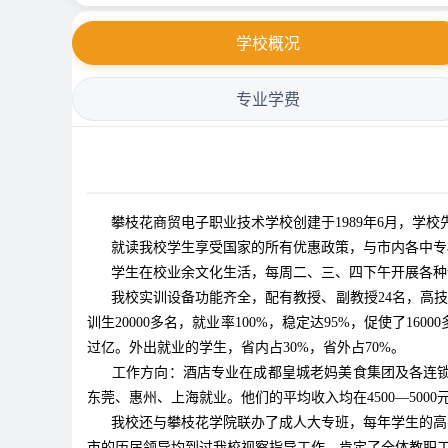
学校概况
专业学费
攀枝花商贸电子职业技术学校创建于1989年6月，学
就读我校学生享受国家的所有优惠政策，与市内各中专
学生在校业余文化生活，每周二、三、四下午开展各种课
我校实训设备功能齐全，配有教授、副教授24名，高技技师
训生20000多名，就业率100%，稳定达95%，促使了1
过亿。外出就业的学生，省内占30%，省外占70%。
工作方向：酒店专业在成都皇城老妈美食集团及各连锁店。
东莞、惠州、上海就业。他们的平均收入均在4500—5000元
我校还与攀枝花学院联办了成人大专班，每年学生的高考命
市的历届领导均到过我校视察指导工作，肯定了全体教职工