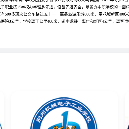
电子职业技术学校办学理念先进，设备先进齐全，是民办中职学校的一面
00多班次公交车路过五十一，离鑫岛游乐城600米，离花城新区400米
医院3公里，学校离正公里400米，闹中求静。离仁和新区4公里，离客运