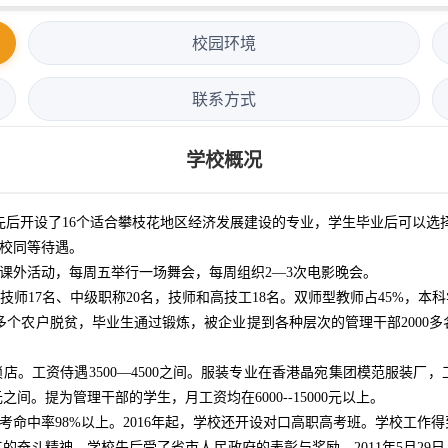
校园环境
联系方式
学校概况
校先后开设了16个适合攀枝花地区经济发展建设的专业，学生毕业后可以
校同等待遇。
外活动，每周五举行一场舞会，每周组织2—3次电影晚会。
17名、中级职称20名，技师和高技工18名。双师型教师占45%，本科
6000多个农户脱贫，毕业生通过锻炼，被企业提到各种层次的管理干部200
工资侍遇3500—4500之间。服装专业在香港晶宛集团模范服装厂，工
之间。提为管理干部的学生，月工资均在6000--15000元以上。
中率98%以上。2016年起，学校还开设对口高职高考班。学校工作
的奋斗精神。学校先后受了省市人民政府的表彰与奖励。2011年5月29