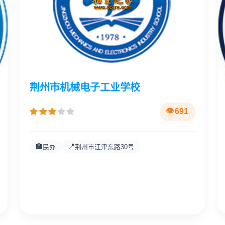
荆州市机械电子工业学校
691
🏫
📍
民办
荆州市江津东路30号