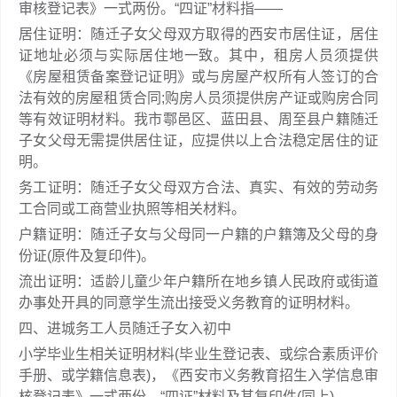
审核登记表》一式两份。“四证”材料指——
居住证明：随迁子女父母双方取得的西安市居住证，居住
证地址必须与实际居住地一致。其中，租房人员须提供
《房屋租赁备案登记证明》或与房屋产权所有人签订的合
法有效的房屋租赁合同;购房人员须提供房产证或购房合同
等有效证明材料。我市鄠邑区、蓝田县、周至县户籍随迁
子女父母无需提供居住证，应提供以上合法稳定居住的证
明。
务工证明：随迁子女父母双方合法、真实、有效的劳动务
工合同或工商营业执照等相关材料。
户籍证明：随迁子女与父母同一户籍的户籍簿及父母的身
份证(原件及复印件)。
流出证明：适龄儿童少年户籍所在地乡镇人民政府或街道
办事处开具的同意学生流出接受义务教育的证明材料。
四、进城务工人员随迁子女入初中
小学毕业生相关证明材料(毕业生登记表、或综合素质评价
手册、或学籍信息表)，《西安市义务教育招生入学信息审
核登记表》一式两份，“四证”材料及其复印件(同上)。