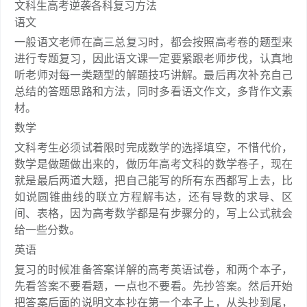
文科生高考逆袭各科复习方法
语文
一般语文老师在高三总复习时，都会按照高考卷的题型来
进行专题复习，因此语文课一定要紧跟老师步伐，认真地
听老师对每一类题型的解题技巧讲解。最后再次补充自己
总结的答题思路和方法，同时多看语文作文，多背作文素
材。
数学
文科考生必须试着限时完成数学的选择填空，不惜代价，
数学是做题做出来的，做历年高考文科的数学卷子，现在
就是最后两道大题，把自己能写的所有东西都写上去，比
如说圆锥曲线的联立方程解韦达，还有导数的求导、区
间、表格，因为高考数学都是有步骤分的，写上公式就会
给一些分数。
英语
复习的时候准备答案详解的高考英语试卷，和两个本子，
先看答案不要看题，一点也不要看。先抄答案。然后开始
把答案后面的说明文本抄在第一个本子上，从头抄到尾，