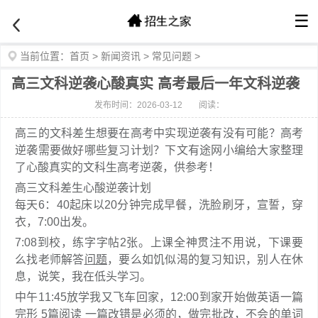
☰
当前位置：
首页
>
新闻资讯
>
常见问题
>
高三文科逆袭心酸真实 高考最后一年文科逆袭
发布时间：2026-03-12
阅读：
高三的文科差生想要在高考中实现逆袭有没有可能？高考
逆袭需要做好哪些复习计划？下文有途网小编给大家整理
了心酸真实的文科生高考逆袭，供参考！
高三文科差生心酸逆袭计划
每天6：40起床以20分钟完成早餐，洗脸刷牙，宣誓，穿
衣，7:00出发。
7:08到校，练字字帖2张。上课全神贯注不用说，下课要
么找老师解答
问题
，要么如饥似渴的复习知识，别人在休
息，说笑，我在低头学习。
中午11:45放学我又飞车回家，12:00到家开始做英语一篇
完形 5篇阅读 一篇改错是必须的，做完批改，不会的单词