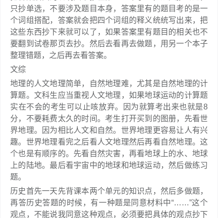
只抄单选，不要涉及题目本身，答案里有的题目考的是一
个词组搭配，答案就会把四个词组的释义统统写出来，把
这些东西抄下来就可以了，如果答案里有题目的相关也不
要翻到试卷那页去抄。然后去看再去做题，用另一个本子
整理错题，之后再去看答案。
文综
地理的人文地理简单，自然地理难，尤其是自然地理的计
算题。文科生应当重视人文地理，如果地球运动的计算题
实在不会的考生可以止咳放弃。因为就算考出来也就是8
分，不要耗费太久的时间。考生打开买到的图册，先看世
界地理。因为相比人文和自然。世界地理更容易让人有兴
趣。世界地理看完之后看人文地理然后再看自然地理。这
个也是有顺序的。先看自然灾害，再看地球上的水、地球
上的陆地。最后看宇宙中的地球和地球运动，然后做练习
题。
历史首先一天先背课本两个单元的知识点，然后多做题，
再答历史答题的时候，有一种题是同意材料中“……”这个
观点，不能说我同意这种观点，必须要把具体的观点抄下