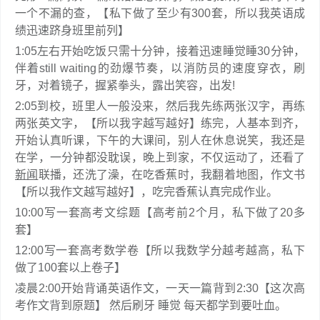
一个不漏的查，【私下做了至少有300套，所以我英语成
绩迅速跻身班里前列】
1:05左右开始吃饭只需十分钟，接着迅速睡觉睡30分钟，
伴着still waiting的劲爆节奏，以消防员的速度穿衣，刷
牙，对着镜子，握紧拳头，露出笑容，出发!
2:05到校，班里人一般没来，然后我先练两张汉字，再练
两张英文字，【所以我字越写越好】练完，人基本到齐，
开始认真听课，下午的大课间，别人在休息说笑，我还是
在学，一分钟都没耽误，晚上到家，不仅运动了，还看了
新闻
联播，还洗了澡，在吃香蕉时，我翻着地图，作文书
【所以我作文越写越好】，吃完香蕉认真完成作业。
10:00写一套高考文综题【高考前2个月，私下做了20多
套】
12:00写一套高考数学卷【所以我数学分越考越高，私下
做了100套以上卷子】
凌晨2:00开始背诵英语作文，一天一篇背到2:30【这次高
考作文背到原题】 然后刷牙 睡觉 每天都学到要吐血。