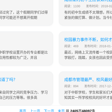
阅读：1100
发布时间：2018-02
经过完了，这个假期同学们过得
有的初中生成绩不太理想，所
同学可能还不想离开假期
紧张的做打算、做计划。当今
校园暴力事件不断，如何
阅读：469
发布时间：2018-01-
中职学校设置开办的专业都是比
最近，网络上又流传着一个校
应用性都较为广泛，并且
学殴打，践踏，女孩也因此受
知道了吗？
成都市管理最严、校风最
阅读：894
发布时间：2017-12-
来自同学之间的竞争压力、学习
对于中职学校，学生和家长们
自己的压力等等。很多高
知其实一所学校校风的好坏才
首页
上一页
下一页
末页
共
2405
页
48097
条