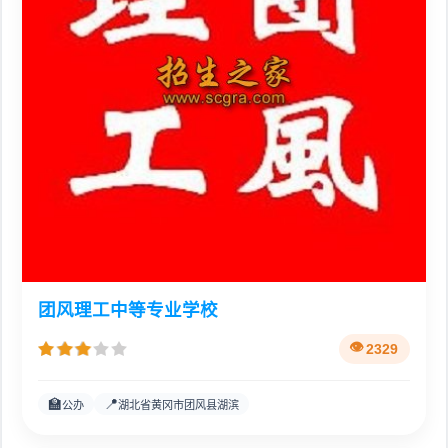
团风理工中等专业学校
2329
🏫
📍
公办
湖北省黄冈市团风县湖滨