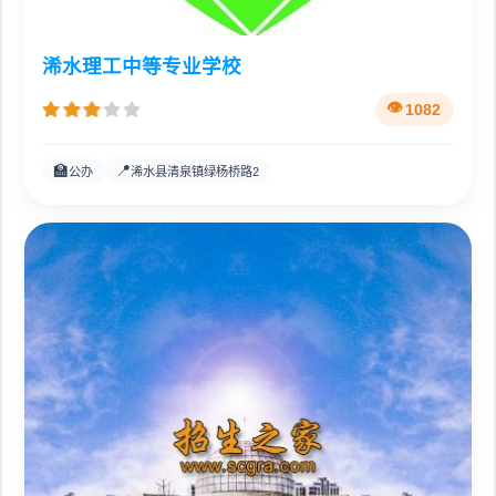
浠水理工中等专业学校
1082
🏫
📍
公办
浠水县清泉镇绿杨桥路2