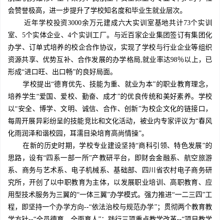
会赞誉极高，进一步提升了学校知名度和毕业生就业层次。
近年学校投资3000余万元建成六大实训室基地共计73个实训
室、5个实体企业、4个实训工厂。与近百家企业集团签订有集团化
办学、订单式培养的校企合作协议，实现了学校与行业企业等组织
资源共享、优势互补、合作发展的办学格局,就业率达98％以上，已
形成“进口旺、出口畅”的良好局面。
学校提出“德育优先、技能为重、就业为本”的职业教育理念，
培养学生“爱国、爱校、勤奋、成才”的优良传统和美好素养。学校
以“安全、博学、文明、诚信、合作、创新”为校企文化的链接口，
每周开展异彩纷呈的技能竞比和文化活动，被业内专家评议为“春风
化雨润泽和谐校园，耳濡目染培育高尚情操”。
在新的历史时期，学校专业建设坚持“商科引领、特色发展”的
思路，设有“四系一部一所”产教研平台，即财会金融系、航空旅游
系、商务与艺术系、电子机械系、基础部、四川省农村电子商务研
究所，开创了以中职教育为主体，以发展职业培训、高职教育、应
用型技术服务为三翼的“一体三翼”办学模式。强力推进“一二三四”工
程，即坚持一个办学方向--“依法治校与规范办学”；贯彻两个教育教
学方针--“全员德育、全面育人”；践行三项重点教学改革--“项目教学