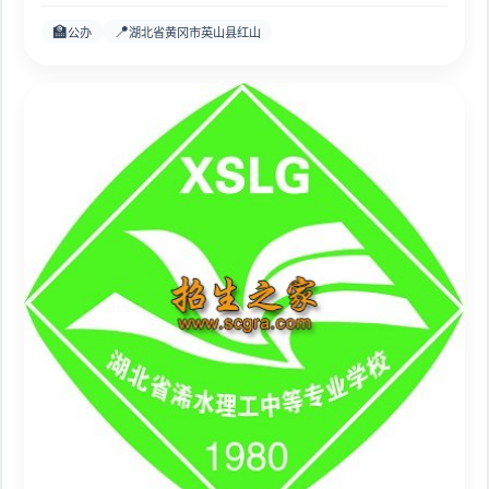
🏫
📍
公办
湖北省黄冈市英山县红山